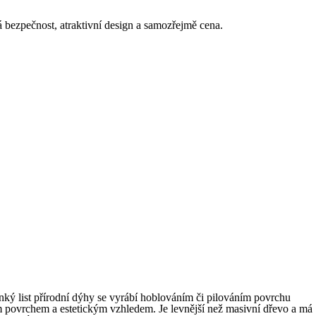
á bezpečnost, atraktivní design a samozřejmě cena.
ký list přírodní dýhy se vyrábí hoblováním či pilováním povrchu
m povrchem a estetickým vzhledem. Je levnější než masivní dřevo a má