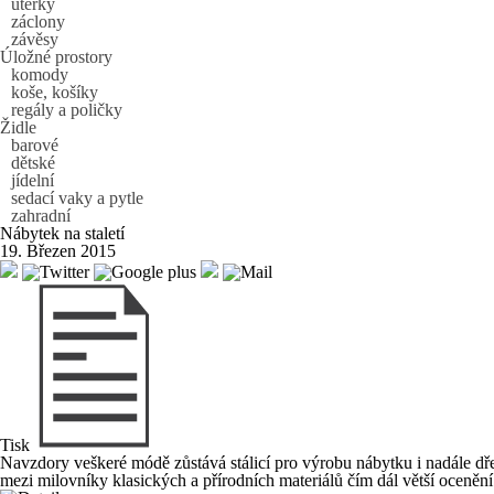
utěrky
záclony
závěsy
Úložné prostory
komody
koše, košíky
regály a poličky
Židle
barové
dětské
jídelní
sedací vaky a pytle
zahradní
Nábytek na staletí
19. Březen 2015
Tisk
Navzdory veškeré módě zůstává stálicí pro výrobu nábytku i nadále dř
mezi milovníky klasických a přírodních materiálů čím dál větší ocenění