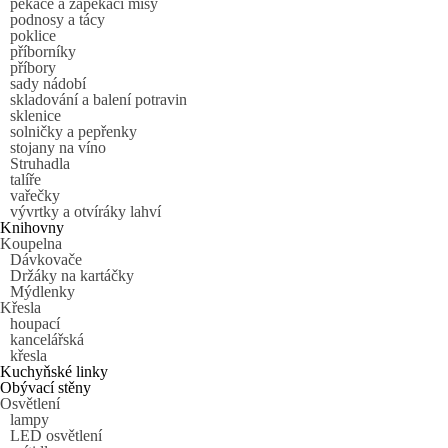
pekáče a zapékací mísy
podnosy a tácy
poklice
příborníky
příbory
sady nádobí
skladování a balení potravin
sklenice
solničky a pepřenky
stojany na víno
Struhadla
talíře
vařečky
vývrtky a otvíráky lahví
Knihovny
Koupelna
Dávkovače
Držáky na kartáčky
Mýdlenky
Křesla
houpací
kancelářská
křesla
Kuchyňské linky
Obývací stěny
Osvětlení
lampy
LED osvětlení