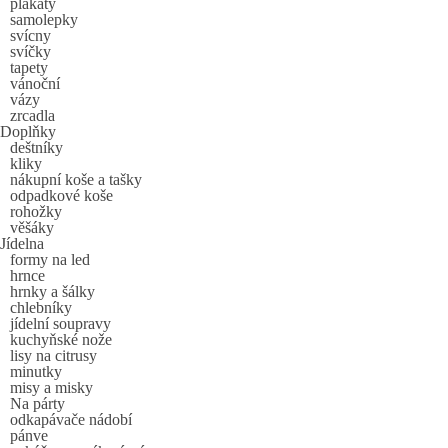
plakáty
samolepky
svícny
svíčky
tapety
vánoční
vázy
zrcadla
Doplňky
deštníky
kliky
nákupní koše a tašky
odpadkové koše
rohožky
věšáky
Jídelna
formy na led
hrnce
hrnky a šálky
chlebníky
jídelní soupravy
kuchyňské nože
lisy na citrusy
minutky
misy a misky
Na párty
odkapávače nádobí
pánve