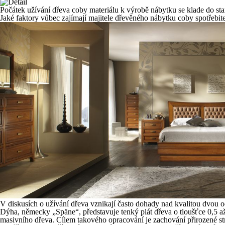
Počátek užívání dřeva coby materiálu k výrobě nábytku se klade do star
Jaké faktory vůbec zajímají majitele dřevěného nábytku coby spotřebite
V diskusích o užívání dřeva vznikají často dohady nad kvalitou dvou o
Dýha, německy „Späne“, představuje tenký plát dřeva o tloušťce 0,5 a
masivního dřeva. Cílem takového opracování je zachování přirozené st