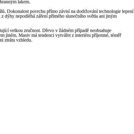
ochranným lakem.
lů. Dokonalost povrchu přímo závisí na dodržování technologie lepení
k z dýhy nepodléhá záření přímého slunečního světla ani jiným
dující velkou zručnost. Dřevo v žádném případě neobsahuje
 jiném. Masiv má tendenci vytvářet z interiéru příjemné, téměř
mi ztrátu vzhledu.