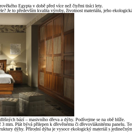
ověkého Egypta v době před více než čtyřmi tisíci lety.
le? Je to především kvalita výroby, životnost materiálu, jeho ekologick
dlišných bází – masivního dřeva a dýhy. Podívejme se na obě blíže.
ž 3 mm. Plát bývá přilepen k dřevěnému či dřevovláknitému panelu. Ten
ruktury dýhy. Přírodní dýha je vysoce ekologický materiál s jedinečný