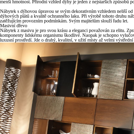
menší hmotnost. Přírodní vzhled dýhy je jeden z nejstarších způsobů p
Nábytek s dýhovou úpravou se svým dekorativním vzhledem neliší od n
dýhových plátů a kvalitě ochranného laku. Při výrobě tohoto druhu náb
zatěžujícím provozním podmínkám. Svým majitelům slouží řadu let.
Masivní dřevo
Nábytek z masivu je pro svou krásu a eleganci považován za elitu. Zp
komponenty lidskému organismu škodlivé. Naopak je schopno vylučovat
luxusní prostředí. Jde o drahý, kvalitní, v užití místy až velmi výstřed