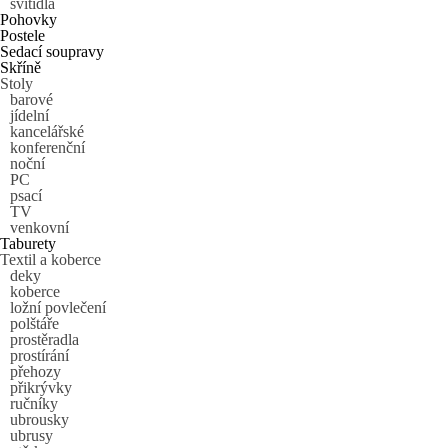
svítidla
Pohovky
Postele
Sedací soupravy
Skříně
Stoly
barové
jídelní
kancelářské
konferenční
noční
PC
psací
TV
venkovní
Taburety
Textil a koberce
deky
koberce
ložní povlečení
polštáře
prostěradla
prostírání
přehozy
přikrývky
ručníky
ubrousky
ubrusy