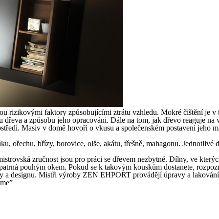
u rizikovými faktory způsobujícími ztrátu vzhledu. Mokré čištění je v 
pu dřeva a způsobu jeho opracováni. Dále na tom, jak dřevo reaguje na
ostředí. Masiv v domě hovoří o vkusu a společenském postavení jeho ma
ořechu, břízy, borovice, olše, akátu, třešně, mahagonu. Jednotlivé dru
mistrovská zručnost jsou pro práci se dřevem nezbytné. Dílny, ve který
je patrná pouhým okem. Pokud se k takovým kouskům dostanete, rozpoznát
y a designu. Mistři výroby ZEN EHPORT provádějí úpravy a lakování vý
ome”