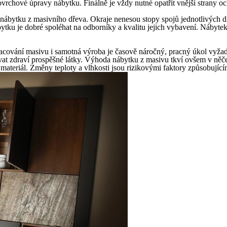
ovrchové úpravy nábytku. Finálně je vždy nutné opatřit vnější strany 
ábytku z masivního dřeva. Okraje nenesou stopy spojů jednotlivých dí
ytku je dobré spoléhat na odborníky a kvalitu jejich vybavení. Nábyte
racování masivu i samotná výroba je časově náročný, pracný úkol vyža
 zdraví prospěšné látky. Výhoda nábytku z masivu tkví ovšem v něčem
ní materiál. Změny teploty a vlhkosti jsou rizikovými faktory způsobující