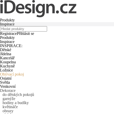
Produkty
Inspirace
Registrace
Přihlásit se
Produkty
Inspirace
INSPIRACE:
Dětské
Jídelna
Kancelář
Koupelna
Kuchyně
Ložnice
Obývací pokoj
Ostatní
Světla
Venkovní
Dekorace
do dětských pokojů
garnýže
hodiny a budíky
květináče
obrazy