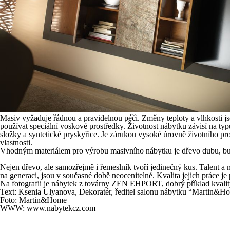
Masiv vyžaduje řádnou a pravidelnou péči. Změny teploty a vlhkosti jso
používat speciální voskové prostředky. Životnost nábytku závisí na ty
složky a syntetické pryskyřice. Je zárukou vysoké úrovně životního pr
vlastnosti.
Vhodným materiálem pro výrobu masivního nábytku je dřevo dubu, buku, 
Nejen dřevo, ale samozřejmě i řemeslník tvoří jedinečný kus. Talent a 
na generaci, jsou v současné době neocenitelné. Kvalita jejich práce 
Na fotografii je nábytek z továrny ZEN EHPORT, dobrý příklad kvalit
Text: Ksenia Ulyanova, Dekoratér, ředitel salonu nábytku “Martin&H
Foto: Martin&Home
WWW:
www.nabytekcz.com