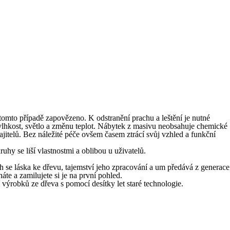
tomto případě zapovězeno. K odstranění prachu a leštění je nutné
 vlhkost, světlo a změnu teplot. Nábytek z masivu neobsahuje chemické
jitelů. Bez náležité péče ovšem časem ztrácí svůj vzhled a funkční
hy se liší vlastnostmi a oblibou u uživatelů.
ch se láska ke dřevu, tajemství jeho zpracování a um předává z generace
e a zamilujete si je na první pohled.
robků ze dřeva s pomocí desítky let staré technologie.