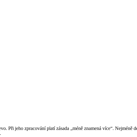
evo. Při jeho zpracování platí zásada „méně znamená více“. Nejméně de
.