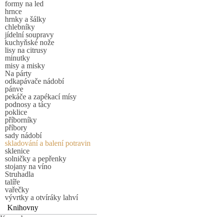
formy na led
hrnce
hrnky a šálky
chlebníky
jídelní soupravy
kuchyňské nože
lisy na citrusy
minutky
misy a misky
Na párty
odkapávače nádobí
pánve
pekáče a zapékací mísy
podnosy a tácy
poklice
příborníky
příbory
sady nádobí
skladování a balení potravin
sklenice
solničky a pepřenky
stojany na víno
Struhadla
talíře
vařečky
vývrtky a otvíráky lahví
Knihovny