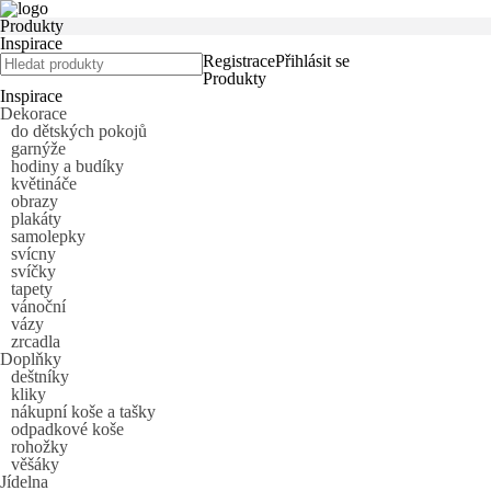
Produkty
Inspirace
Registrace
Přihlásit se
Produkty
Inspirace
Dekorace
do dětských pokojů
garnýže
hodiny a budíky
květináče
obrazy
plakáty
samolepky
svícny
svíčky
tapety
vánoční
vázy
zrcadla
Doplňky
deštníky
kliky
nákupní koše a tašky
odpadkové koše
rohožky
věšáky
Jídelna