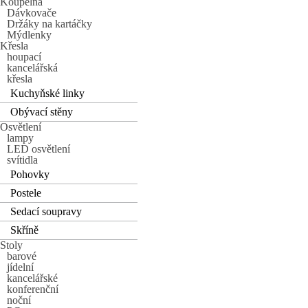
Koupelna
Dávkovače
Držáky na kartáčky
Mýdlenky
Křesla
houpací
kancelářská
křesla
Kuchyňské linky
Obývací stěny
Osvětlení
lampy
LED osvětlení
svítidla
Pohovky
Postele
Sedací soupravy
Skříně
Stoly
barové
jídelní
kancelářské
konferenční
noční