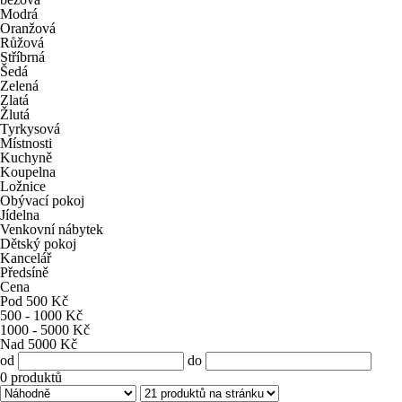
Modrá
Oranžová
Růžová
Stříbrná
Šedá
Zelená
Zlatá
Žlutá
Tyrkysová
Místnosti
Kuchyně
Koupelna
Ložnice
Obývací pokoj
Jídelna
Venkovní nábytek
Dětský pokoj
Kancelář
Předsíně
Cena
Pod 500 Kč
500 - 1000 Kč
1000 - 5000 Kč
Nad 5000 Kč
od
do
0
produktů