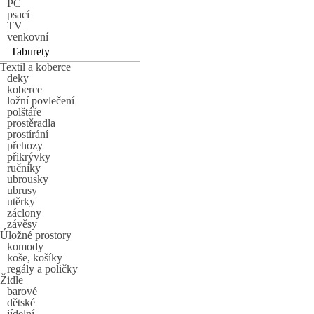
PC
psací
TV
venkovní
Taburety
Textil a koberce
deky
koberce
ložní povlečení
polštáře
prostěradla
prostírání
přehozy
přikrývky
ručníky
ubrousky
ubrusy
utěrky
záclony
závěsy
Úložné prostory
komody
koše, košíky
regály a poličky
Židle
barové
dětské
jídelní