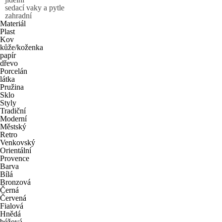
sedací vaky a pytle
zahradní
Materiál
Plast
Kov
kůže/koženka
papír
dřevo
Porcelán
látka
Pružina
Sklo
Styly
Tradiční
Moderní
Městský
Retro
Venkovský
Orientální
Provence
Barva
Bílá
Bronzová
Černá
Červená
Fialová
Hnědá
béžová