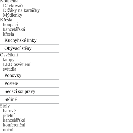
Koupelna
Dávkovače
Držáky na kartáčky
Mýdlenky
Křesla
houpací
kancelářská
křesla
Kuchyňské linky
Obývací stěny
Osvětlení
lampy
LED osvětlení
svítidla
Pohovky
Postele
Sedací soupravy
Skříně
Stoly
barové
jídelní
kancelářské
konferenční
noční