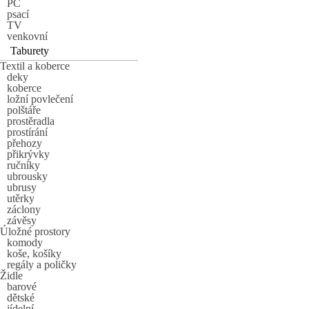
PC
psací
TV
venkovní
Taburety
Textil a koberce
deky
koberce
ložní povlečení
polštáře
prostěradla
prostírání
přehozy
přikrývky
ručníky
ubrousky
ubrusy
utěrky
záclony
závěsy
Úložné prostory
komody
koše, košíky
regály a poličky
Židle
barové
dětské
jídelní