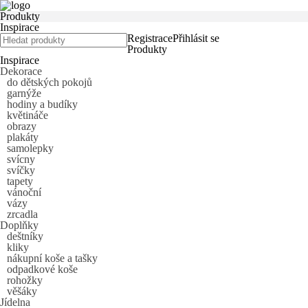
Produkty
Inspirace
Registrace
Přihlásit se
Produkty
Inspirace
Dekorace
do dětských pokojů
garnýže
hodiny a budíky
květináče
obrazy
plakáty
samolepky
svícny
svíčky
tapety
vánoční
vázy
zrcadla
Doplňky
deštníky
kliky
nákupní koše a tašky
odpadkové koše
rohožky
věšáky
Jídelna