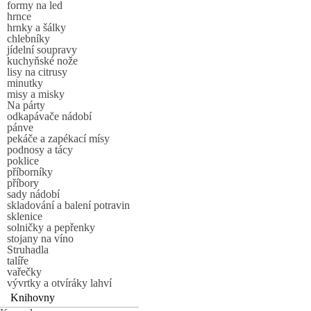
formy na led
hrnce
hrnky a šálky
chlebníky
jídelní soupravy
kuchyňské nože
lisy na citrusy
minutky
misy a misky
Na párty
odkapávače nádobí
pánve
pekáče a zapékací mísy
podnosy a tácy
poklice
příborníky
příbory
sady nádobí
skladování a balení potravin
sklenice
solničky a pepřenky
stojany na víno
Struhadla
talíře
vařečky
vývrtky a otvíráky lahví
Knihovny