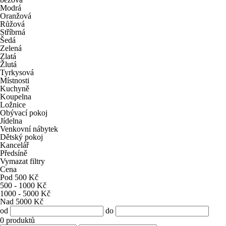
Modrá
Oranžová
Růžová
Stříbrná
Šedá
Zelená
Zlatá
Žlutá
Tyrkysová
Místnosti
Kuchyně
Koupelna
Ložnice
Obývací pokoj
Jídelna
Venkovní nábytek
Dětský pokoj
Kancelář
Předsíně
Vymazat filtry
Cena
Pod 500 Kč
500 - 1000 Kč
1000 - 5000 Kč
Nad 5000 Kč
od
do
0
produktů