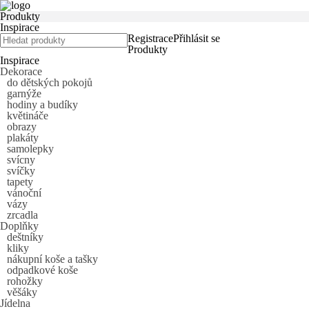
Produkty
Inspirace
Registrace
Přihlásit se
Produkty
Inspirace
Dekorace
do dětských pokojů
garnýže
hodiny a budíky
květináče
obrazy
plakáty
samolepky
svícny
svíčky
tapety
vánoční
vázy
zrcadla
Doplňky
deštníky
kliky
nákupní koše a tašky
odpadkové koše
rohožky
věšáky
Jídelna