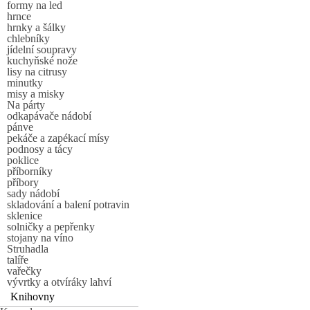
formy na led
hrnce
hrnky a šálky
chlebníky
jídelní soupravy
kuchyňské nože
lisy na citrusy
minutky
misy a misky
Na párty
odkapávače nádobí
pánve
pekáče a zapékací mísy
podnosy a tácy
poklice
příborníky
příbory
sady nádobí
skladování a balení potravin
sklenice
solničky a pepřenky
stojany na víno
Struhadla
talíře
vařečky
vývrtky a otvíráky lahví
Knihovny