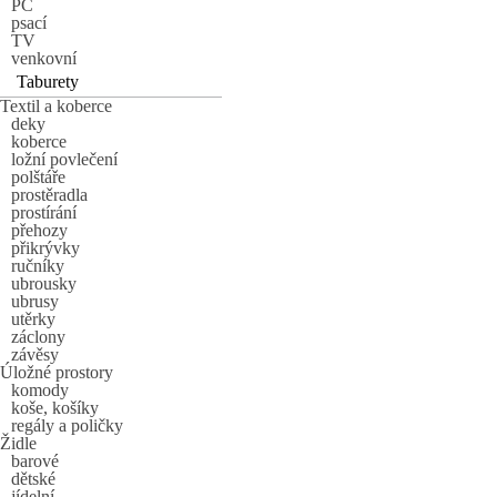
PC
psací
TV
venkovní
Taburety
Textil a koberce
deky
koberce
ložní povlečení
polštáře
prostěradla
prostírání
přehozy
přikrývky
ručníky
ubrousky
ubrusy
utěrky
záclony
závěsy
Úložné prostory
komody
koše, košíky
regály a poličky
Židle
barové
dětské
jídelní