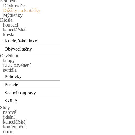
Koupelna
Dávkovače
Držáky na kartáčky
Mýdlenky
Křesla
houpací
kancelářská
křesla
Kuchyňské linky
Obývací stěny
Osvětlení
lampy
LED osvětlení
svítidla
Pohovky
Postele
Sedací soupravy
Skříně
Stoly
barové
jídelní
kancelářské
konferenční
noční