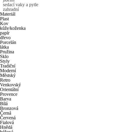
sedací vaky a pytle
zahradní
Materiál
Plast
Kov
kůže/koženka
papír
dřevo
Porcelán
látka
Pružina
Sklo
Styly
Tradiční
Moderní
Městský
Retro
Venkovský
Orientální
Provence
Barva
Bílá
Bronzová
Černá
Červená
Fialová
Hnědá
béžová