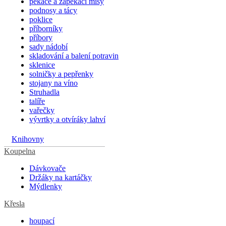
pekáče a zapékací mísy
podnosy a tácy
poklice
příborníky
příbory
sady nádobí
skladování a balení potravin
sklenice
solničky a pepřenky
stojany na víno
Struhadla
talíře
vařečky
vývrtky a otvíráky lahví
Knihovny
Koupelna
Dávkovače
Držáky na kartáčky
Mýdlenky
Křesla
houpací