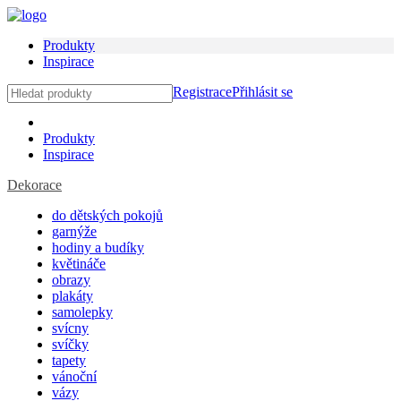
Produkty
Inspirace
Registrace
Přihlásit se
Produkty
Inspirace
Dekorace
do dětských pokojů
garnýže
hodiny a budíky
květináče
obrazy
plakáty
samolepky
svícny
svíčky
tapety
vánoční
vázy