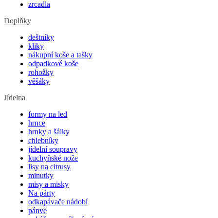
zrcadla
Doplňky
deštníky
kliky
nákupní koše a tašky
odpadkové koše
rohožky
věšáky
Jídelna
formy na led
hrnce
hrnky a šálky
chlebníky
jídelní soupravy
kuchyňské nože
lisy na citrusy
minutky
misy a misky
Na párty
odkapávače nádobí
pánve