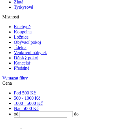
Žlutá
Tyrkysová
Místnosti
Kuchyně
Koupelna
Ložnice
Obývací pokoj
Jídelna
Venkovní nábytek
Dětský pokoj
Kancelář
Předsíně
Vymazat filtry
Cena
Pod 500 Kč
500 - 1000 Kč
1000 - 5000 Kč
Nad 5000 Kč
od
do