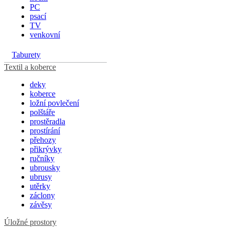
PC
psací
TV
venkovní
Taburety
Textil a koberce
deky
koberce
ložní povlečení
polštáře
prostěradla
prostírání
přehozy
přikrývky
ručníky
ubrousky
ubrusy
utěrky
záclony
závěsy
Úložné prostory