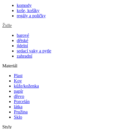
komody
koše, košíky
regály a poličky
Židle
barové
dětské
jídelní
sedací vaky a pytle
zahradní
Materiál
Plast
Kov
kůže/koženka
papír
dřevo
Porcelán
látka
Pružina
Sklo
Styly