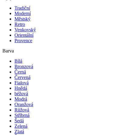
Tradiční
Moderní
Městský
Retro
Venkovský
Orientální
Provence
Barva
Bílá
Bronzová
Černá
Červená
Fialová
Hnědá
béžová
Modrá
Oranžová
Růžová
Stříbrná
Šedá
Zelená
Zlatá