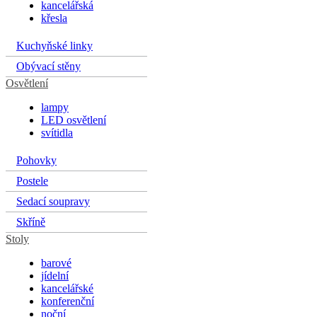
kancelářská
křesla
Kuchyňské linky
Obývací stěny
Osvětlení
lampy
LED osvětlení
svítidla
Pohovky
Postele
Sedací soupravy
Skříně
Stoly
barové
jídelní
kancelářské
konferenční
noční