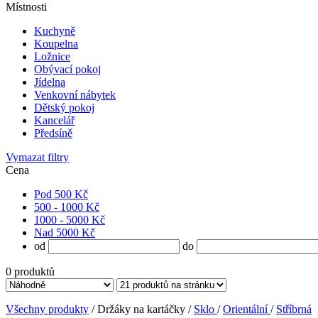
Místnosti
Kuchyně
Koupelna
Ložnice
Obývací pokoj
Jídelna
Venkovní nábytek
Dětský pokoj
Kancelář
Předsíně
Vymazat filtry
Cena
Pod 500 Kč
500 - 1000 Kč
1000 - 5000 Kč
Nad 5000 Kč
od
do
0
produktů
Všechny produkty
/ Držáky na kartáčky /
Sklo
/
Orientální
/
Stříbrná