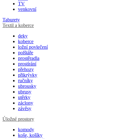
TV
venkovní
Taburety
Textil a koberce
deky
koberce
ložní povlečení
polštáře
prostěradla
prostírání
přehozy
přikrývky
ručníky
ubrousky
ubrusy
utěrky
záclony
závěsy
Úložné prostory
komody
koše, košíky