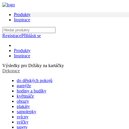
Produkty
Inspirace
Registrace
Přihlásit se
Produkty
Inspirace
Výsledky pro
Držáky na kartáčky
Dekorace
do dětských pokojů
garnýže
hodiny a budíky
květináče
obrazy
plakáty
samolepky
svícny
svíčky
tapety