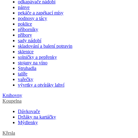
odkapávače nádobí
pánve
pekáče a zapékací mísy
podnosy a tácy
poklice
příborníky
příbory
sady nádobí
skladování a balení potravin
sklenice
solničky a pepřenky
stojany na víno
Struhadla
talíře
vařečky
vývrtky a otvíráky lahví
Knihovny
Koupelna
Dávkovače
Držáky na kartáčky
Mýdlenky
Křesla