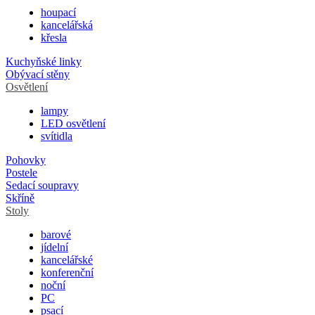
houpací
kancelářská
křesla
Kuchyňské linky
Obývací stěny
Osvětlení
lampy
LED osvětlení
svítidla
Pohovky
Postele
Sedací soupravy
Skříně
Stoly
barové
jídelní
kancelářské
konferenční
noční
PC
psací