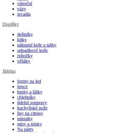
vánoční
vázy
zrcadla
Doplňky
deštníky
kliky
nákupní koše a tašky
odpadkové koše
rohožky
věšáky
Jídelna
formy na led
hrnce
hrnky a šálky
chlebníky
jídelní soupravy
kuchyňské nože
lisy na citrusy
minutky
misy a misky
Na párty