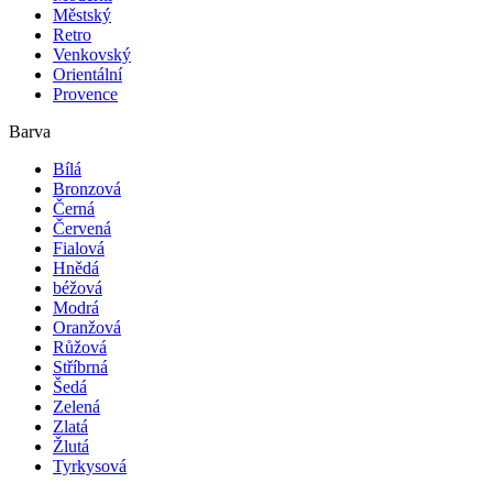
Městský
Retro
Venkovský
Orientální
Provence
Barva
Bílá
Bronzová
Černá
Červená
Fialová
Hnědá
béžová
Modrá
Oranžová
Růžová
Stříbrná
Šedá
Zelená
Zlatá
Žlutá
Tyrkysová