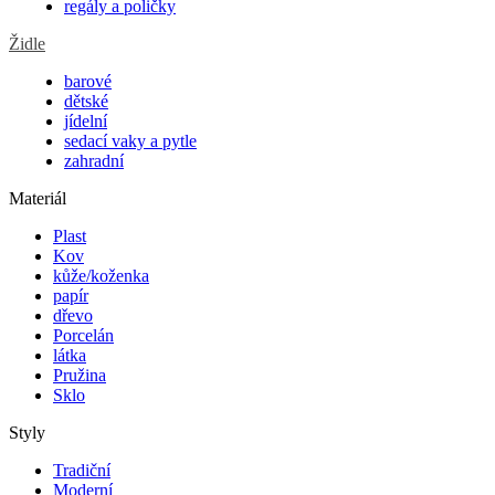
regály a poličky
Židle
barové
dětské
jídelní
sedací vaky a pytle
zahradní
Materiál
Plast
Kov
kůže/koženka
papír
dřevo
Porcelán
látka
Pružina
Sklo
Styly
Tradiční
Moderní