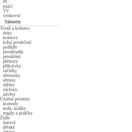
PC
psací
TV
venkovní
Taburety
Textil a koberce
deky
koberce
ložní povlečení
polštáře
prostěradla
prostírání
přehozy
přikrývky
ručníky
ubrousky
ubrusy
utěrky
záclony
závěsy
Úložné prostory
komody
koše, košíky
regály a poličky
Židle
barové
dětské
jídelní