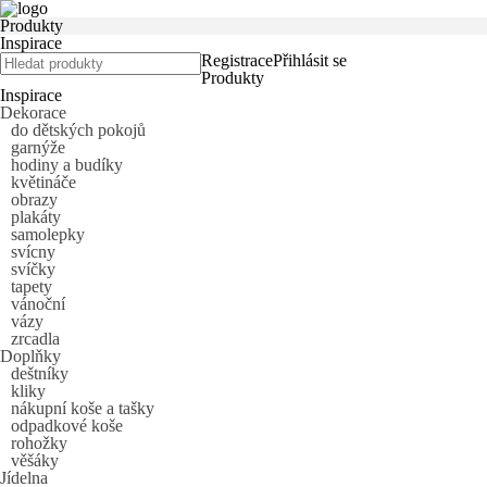
Produkty
Inspirace
Registrace
Přihlásit se
Produkty
Inspirace
Dekorace
do dětských pokojů
garnýže
hodiny a budíky
květináče
obrazy
plakáty
samolepky
svícny
svíčky
tapety
vánoční
vázy
zrcadla
Doplňky
deštníky
kliky
nákupní koše a tašky
odpadkové koše
rohožky
věšáky
Jídelna