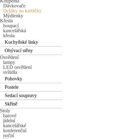
Koupelna
Dávkovače
Držáky na kartáčky
Mýdlenky
Křesla
houpací
kancelářská
křesla
Kuchyňské linky
Obývací stěny
Osvětlení
lampy
LED osvětlení
svítidla
Pohovky
Postele
Sedací soupravy
Skříně
Stoly
barové
jídelní
kancelářské
konferenční
noční