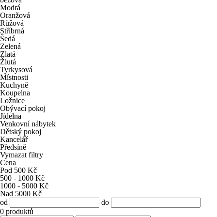
Modrá
Oranžová
Růžová
Stříbrná
Šedá
Zelená
Zlatá
Žlutá
Tyrkysová
Místnosti
Kuchyně
Koupelna
Ložnice
Obývací pokoj
Jídelna
Venkovní nábytek
Dětský pokoj
Kancelář
Předsíně
Vymazat filtry
Cena
Pod 500 Kč
500 - 1000 Kč
1000 - 5000 Kč
Nad 5000 Kč
od
do
0
produktů