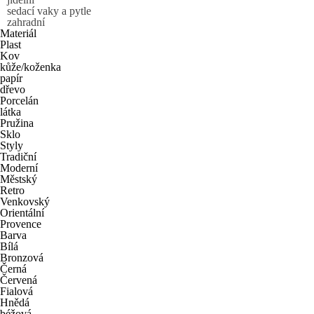
sedací vaky a pytle
zahradní
Materiál
Plast
Kov
kůže/koženka
papír
dřevo
Porcelán
látka
Pružina
Sklo
Styly
Tradiční
Moderní
Městský
Retro
Venkovský
Orientální
Provence
Barva
Bílá
Bronzová
Černá
Červená
Fialová
Hnědá
béžová