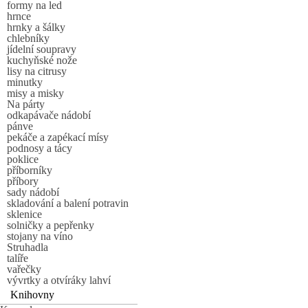
formy na led
hrnce
hrnky a šálky
chlebníky
jídelní soupravy
kuchyňské nože
lisy na citrusy
minutky
misy a misky
Na párty
odkapávače nádobí
pánve
pekáče a zapékací mísy
podnosy a tácy
poklice
příborníky
příbory
sady nádobí
skladování a balení potravin
sklenice
solničky a pepřenky
stojany na víno
Struhadla
talíře
vařečky
vývrtky a otvíráky lahví
Knihovny