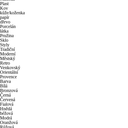
Plast
Kov
kůže/koženka
papír
dřevo
Porcelán
látka
Pružina
Sklo
Styly
Tradiční
Moderní
Městský
Retro
Venkovský
Orientální
Provence
Barva
Bílá
Bronzová
Černá
Červená
Fialová
Hnědá
béžová
Modrá
Oranžová
Růžová