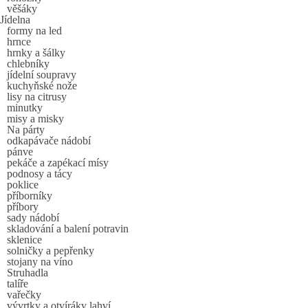
věšáky
Jídelna
formy na led
hrnce
hrnky a šálky
chlebníky
jídelní soupravy
kuchyňské nože
lisy na citrusy
minutky
misy a misky
Na párty
odkapávače nádobí
pánve
pekáče a zapékací mísy
podnosy a tácy
poklice
příborníky
příbory
sady nádobí
skladování a balení potravin
sklenice
solničky a pepřenky
stojany na víno
Struhadla
talíře
vařečky
vývrtky a otvíráky lahví