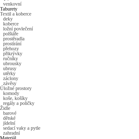
venkovní
Taburety
Textil a koberce
deky
koberce
ložní povlečení
polštáře
prostěradla
prostírání
přehozy
přikrývky
ručníky
ubrousky
ubrusy
utěrky
záclony
závěsy
Úložné prostory
komody
koše, košíky
regály a poličky
Židle
barové
dětské
jídelní
sedací vaky a pytle
zahradní
Materiál