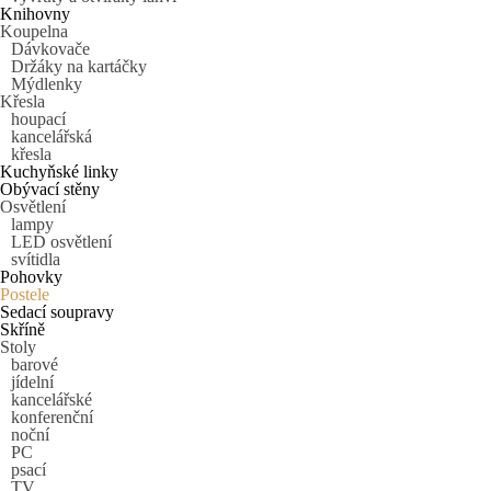
Knihovny
Koupelna
Dávkovače
Držáky na kartáčky
Mýdlenky
Křesla
houpací
kancelářská
křesla
Kuchyňské linky
Obývací stěny
Osvětlení
lampy
LED osvětlení
svítidla
Pohovky
Postele
Sedací soupravy
Skříně
Stoly
barové
jídelní
kancelářské
konferenční
noční
PC
psací
TV