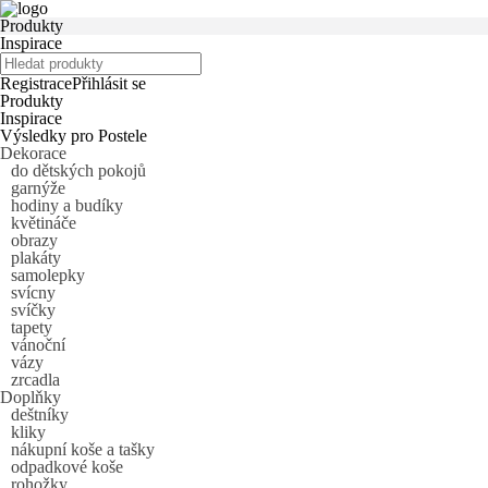
Produkty
Inspirace
Registrace
Přihlásit se
Produkty
Inspirace
Výsledky pro
Postele
Dekorace
do dětských pokojů
garnýže
hodiny a budíky
květináče
obrazy
plakáty
samolepky
svícny
svíčky
tapety
vánoční
vázy
zrcadla
Doplňky
deštníky
kliky
nákupní koše a tašky
odpadkové koše
rohožky