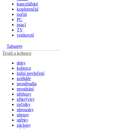
kancelářské
konferenční
noční
PC
psací
TV
venkovní
Taburety
Textil a koberce
deky
koberce
ložní povlečení
polštáře
prostěradla
prostírání
přehozy
přikrývky
ručníky
ubrousky
ubrusy
utěrky
záclony