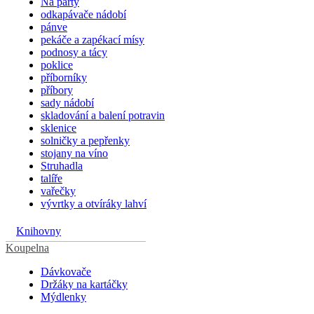
Na párty
odkapávače nádobí
pánve
pekáče a zapékací mísy
podnosy a tácy
poklice
příborníky
příbory
sady nádobí
skladování a balení potravin
sklenice
solničky a pepřenky
stojany na víno
Struhadla
talíře
vařečky
vývrtky a otvíráky lahví
Knihovny
Koupelna
Dávkovače
Držáky na kartáčky
Mýdlenky