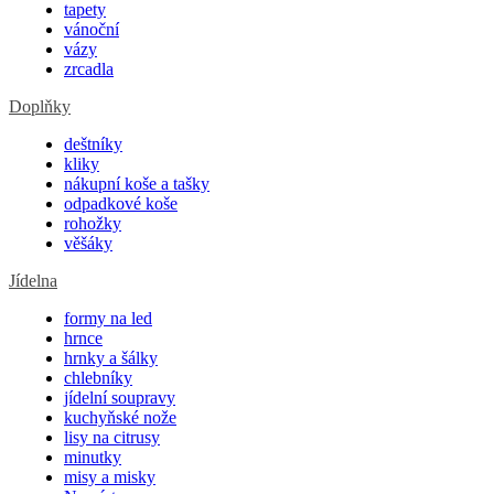
tapety
vánoční
vázy
zrcadla
Doplňky
deštníky
kliky
nákupní koše a tašky
odpadkové koše
rohožky
věšáky
Jídelna
formy na led
hrnce
hrnky a šálky
chlebníky
jídelní soupravy
kuchyňské nože
lisy na citrusy
minutky
misy a misky