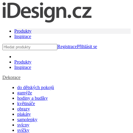
Produkty
Inspirace
Registrace
Přihlásit se
Produkty
Inspirace
Dekorace
do dětských pokojů
garnýže
hodiny a budíky
květináče
obrazy
plakáty
samolepky
svícny
svíčky