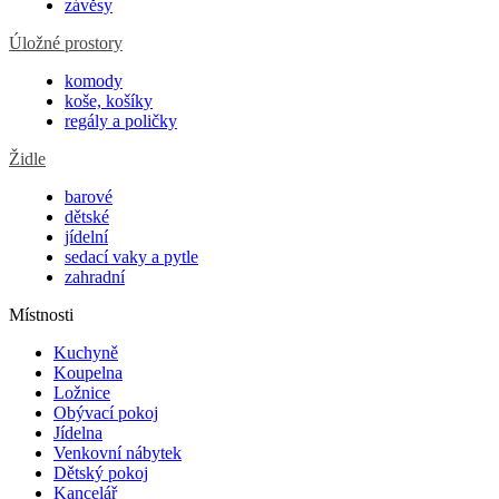
závěsy
Úložné prostory
komody
koše, košíky
regály a poličky
Židle
barové
dětské
jídelní
sedací vaky a pytle
zahradní
Místnosti
Kuchyně
Koupelna
Ložnice
Obývací pokoj
Jídelna
Venkovní nábytek
Dětský pokoj
Kancelář