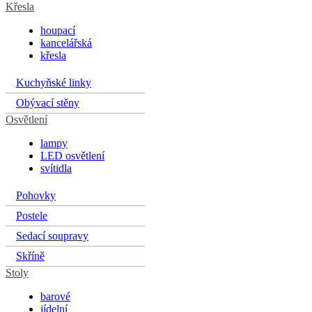
Křesla
houpací
kancelářská
křesla
Kuchyňské linky
Obývací stěny
Osvětlení
lampy
LED osvětlení
svítidla
Pohovky
Postele
Sedací soupravy
Skříně
Stoly
barové
jídelní