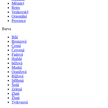
Městský
Retro
Venkovský
Orientální
Provence
Barva
Bílá
Bronzová
Černá
Červená
Fialová
Hnědá
béžová
Modrá
Oranžová
Růžová
Stříbrná
Šedá
Zelená
Zlatá
Žlutá
Tyrkysová