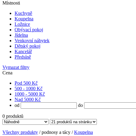
Místnosti
Kuchyně
Koupelna
Ložnice
Obývací pokoj
Jídelna
Venkovní nábytek
Dětský pokoj
Kancelář
Předsíně
Vymazat filtry
Cena
Pod 500 Kč
500 - 1000 Kč
1000 - 5000 Kč
Nad 5000 Kč
od
do
0
produktů
Všechny produkty
/ podnosy a tácy /
Koupelna