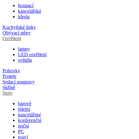
houpací
kancelářská
křesla
Kuchyňské linky
Obývací stěny
Osvětlení
lampy
LED osvětlení
svítidla
Pohovky
Postele
Sedací soupravy
Skříně
Stoly
barové
jídelní
kancelářské
konferenční
noční
PC
psací