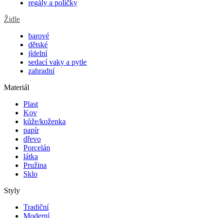
regály a poličky
Židle
barové
dětské
jídelní
sedací vaky a pytle
zahradní
Materiál
Plast
Kov
kůže/koženka
papír
dřevo
Porcelán
látka
Pružina
Sklo
Styly
Tradiční
Moderní