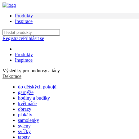
Produkty
Inspirace
Registrace
Přihlásit se
Produkty
Inspirace
Výsledky pro
podnosy a tácy
Dekorace
do dětských pokojů
garnýže
hodiny a budíky
květináče
obrazy
plakáty
samolepky
svícny
svíčky
tapety