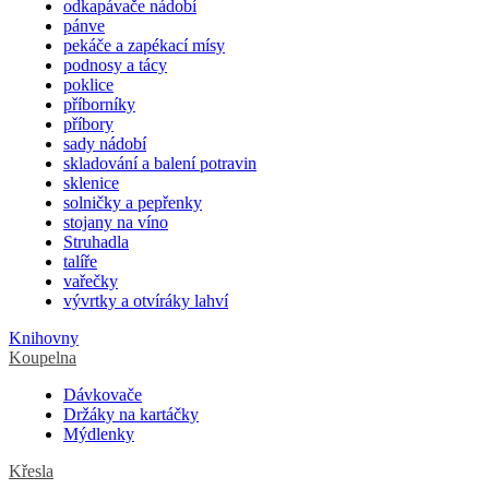
odkapávače nádobí
pánve
pekáče a zapékací mísy
podnosy a tácy
poklice
příborníky
příbory
sady nádobí
skladování a balení potravin
sklenice
solničky a pepřenky
stojany na víno
Struhadla
talíře
vařečky
vývrtky a otvíráky lahví
Knihovny
Koupelna
Dávkovače
Držáky na kartáčky
Mýdlenky
Křesla