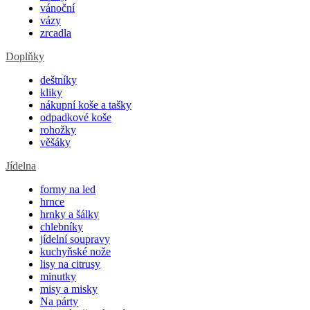
vánoční
vázy
zrcadla
Doplňky
deštníky
kliky
nákupní koše a tašky
odpadkové koše
rohožky
věšáky
Jídelna
formy na led
hrnce
hrnky a šálky
chlebníky
jídelní soupravy
kuchyňské nože
lisy na citrusy
minutky
misy a misky
Na párty