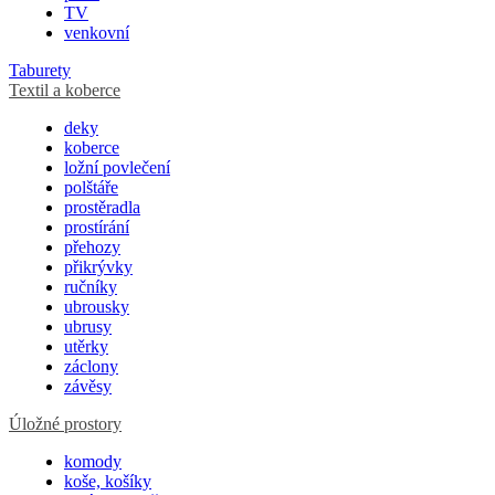
TV
venkovní
Taburety
Textil a koberce
deky
koberce
ložní povlečení
polštáře
prostěradla
prostírání
přehozy
přikrývky
ručníky
ubrousky
ubrusy
utěrky
záclony
závěsy
Úložné prostory
komody
koše, košíky